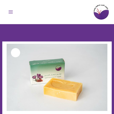
خطي
لى
لمحتوى