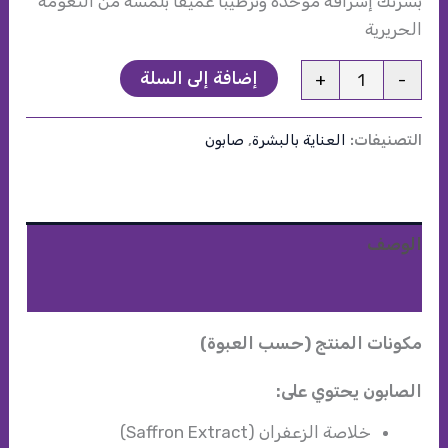
بشرتك إشراقة موحدة وترطيباً عميقاً بلمسة من النعومة
الحريرية
كمية
إضافة إلى السلة
+
-
صابون
زعفران
التصنيفات:
العناية بالبشرة
,
صابون
للجسم
الوصف
مراجعات (0)
مكونات المنتج (حسب العبوة)
الصابون يحتوي على:
خلاصة الزعفران (Saffron Extract)