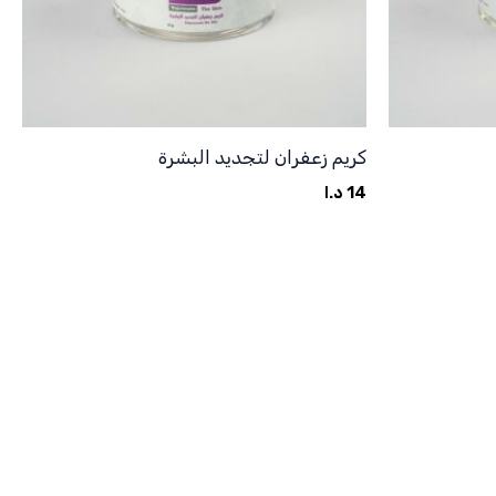
كريم زعفران لتجديد البشرة
14
د.ا