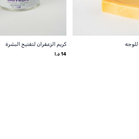
للوجه
كريم الزعفران لتفتيح البشرة
14
د.ا