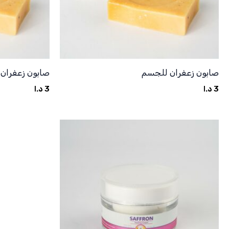
صابون زعفران للجسم
صابون زعفران 
3
د.ا
3
د.ا