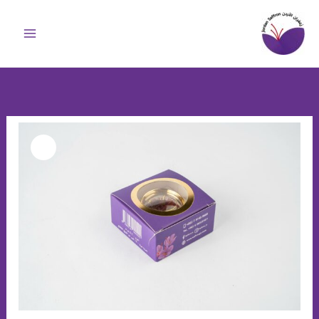
خطي
لى
لمحتوى