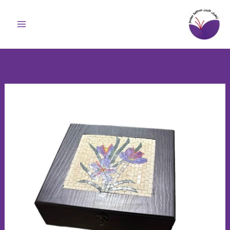
خطي
لى
لمحتوى