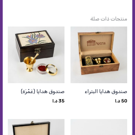
منتجات ذات صلة
صندوق هدايا البتراء
صندوق هدايا (عَمْرَة)
50
د.ا
35
د.ا