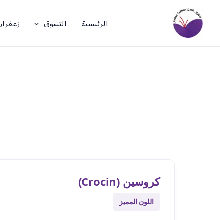
خطي
لى
الرئيسية
التسوق
زعفران
لمحتوى
كروسين (Crocin)
اللون المميز